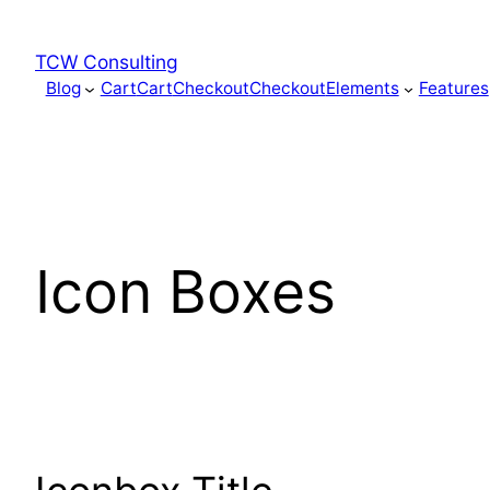
Skip
to
TCW Consulting
content
Blog
Cart
Cart
Checkout
Checkout
Elements
Features
Icon Boxes