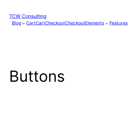
Skip
to
TCW Consulting
content
Blog
Cart
Cart
Checkout
Checkout
Elements
Features
Buttons