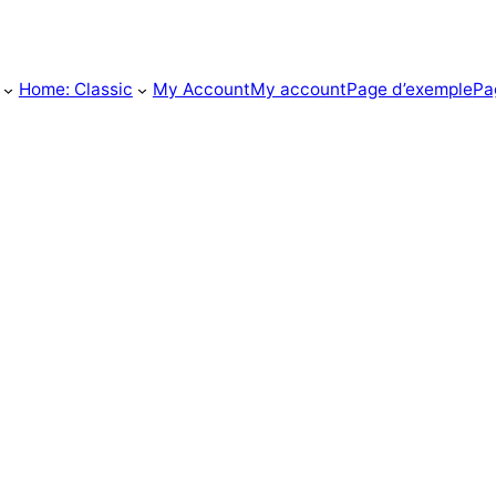
Home: Classic
My Account
My account
Page d’exemple
Pa