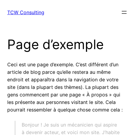
Skip
to
TCW Consulting
content
Page d’exemple
Ceci est une page d’exemple. C’est différent d’un
article de blog parce qu’elle restera au même
endroit et apparaîtra dans la navigation de votre
site (dans la plupart des thèmes). La plupart des
gens commencent par une page « À propos » qui
les présente aux personnes visitant le site. Cela
pourrait ressembler à quelque chose comme cela :
Bonjour ! Je suis un mécanicien qui aspire
à devenir acteur, et voici mon site. J’habite